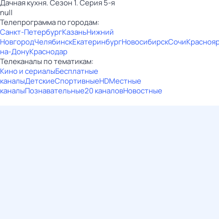
Дачная кухня. Сезон 1. Серия 5-я
null
Телепрограмма по городам:
Санкт-Петербург
Казань
Нижний
Новгород
Челябинск
Екатеринбург
Новосибирск
Сочи
Красноя
на-Дону
Краснодар
Телеканалы по тематикам:
Кино и сериалы
Бесплатные
каналы
Детские
Спортивные
HD
Местные
каналы
Познавательные
20 каналов
Новостные