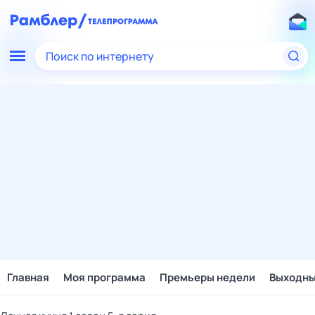
Поиск по интернету
Главная
Моя программа
Премьеры недели
Выходн