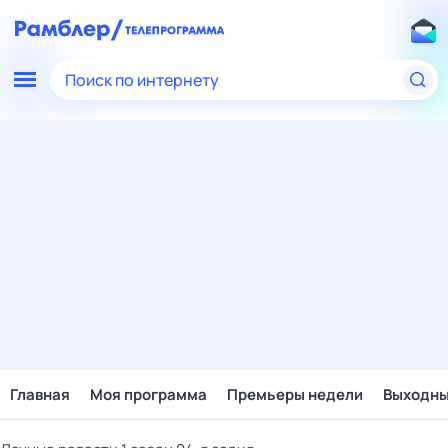
Поиск по интернету
Главная
Моя программа
Премьеры недели
Выходн