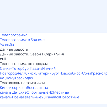
Телепрограмма
Телепрограмма в Брянске
Усадьба
Дачные радости
Дачные радости. Сезон 1. Серия 94-я
null
Телепрограмма по городам:
Санкт-Петербург
Казань
Нижний
Новгород
Челябинск
Екатеринбург
Новосибирск
Сочи
Красноя
на-Дону
Краснодар
Телеканалы по тематикам:
Кино и сериалы
Бесплатные
каналы
Детские
Спортивные
HD
Местные
каналы
Познавательные
20 каналов
Новостные