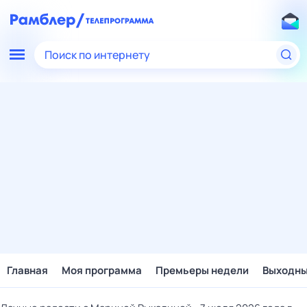
Поиск по интернету
Главная
Моя программа
Премьеры недели
Выходн