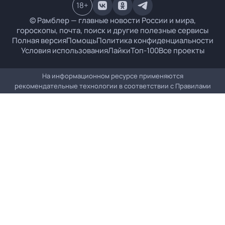
18
+
© Рамблер — главные новости России и мира,
гороскопы, почта, поиск и другие полезные сервисы
Полная версия
Помощь
Политика конфиденциальности
Условия использования
Лайки
Топ-100
Все проекты
На информационном ресурсе применяются
рекомендательные технологии в соответствии с
Правилами