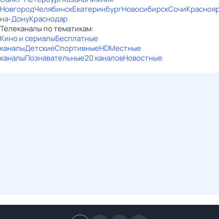
Новгород
Челябинск
Екатеринбург
Новосибирск
Сочи
Красноя
на-Дону
Краснодар
Телеканалы по тематикам:
Кино и сериалы
Бесплатные
каналы
Детские
Спортивные
HD
Местные
каналы
Познавательные
20 каналов
Новостные