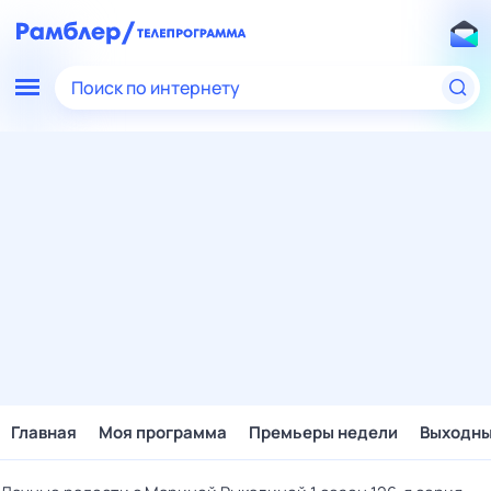
Поиск по интернету
Главная
Моя программа
Премьеры недели
Выходн