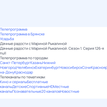
Телепрограмма
Телепрограмма в Брянске
Усадьба
Дачные радости с Мариной Рыкалиной
Дачные радости с Мариной Рыкалиной. Сезон 1. Серия 126-я
null
Телепрограмма по городам:
Санкт-Петербург
Казань
Нижний
Новгород
Челябинск
Екатеринбург
Новосибирск
Сочи
Красноя
на-Дону
Краснодар
Телеканалы по тематикам:
Кино и сериалы
Бесплатные
каналы
Детские
Спортивные
HD
Местные
каналы
Познавательные
20 каналов
Новостные