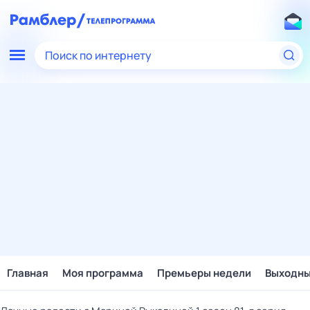
Поиск по интернету
Главная
Моя программа
Премьеры недели
Выходн