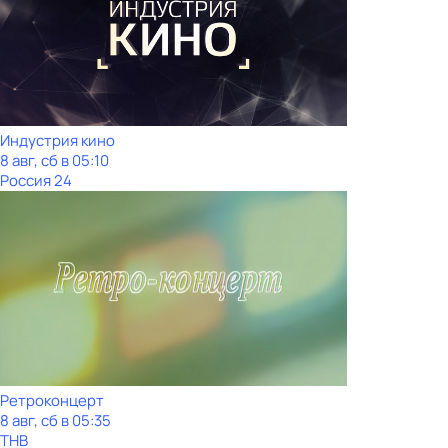
Индустрия кино
8 авг, сб в 05:10
Россия 24
Ретроконцерт
8 авг, сб в 05:35
ТНВ