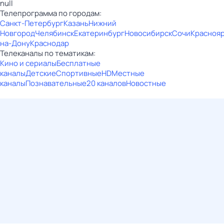
null
Телепрограмма по городам:
Санкт-Петербург
Казань
Нижний
Новгород
Челябинск
Екатеринбург
Новосибирск
Сочи
Красноя
на-Дону
Краснодар
Телеканалы по тематикам:
Кино и сериалы
Бесплатные
каналы
Детские
Спортивные
HD
Местные
каналы
Познавательные
20 каналов
Новостные