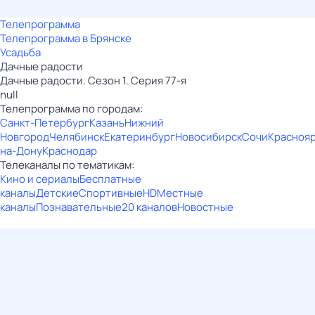
Телепрограмма
Телепрограмма в Брянске
Усадьба
Дачные радости
Дачные радости. Сезон 1. Серия 77-я
null
Телепрограмма по городам:
Санкт-Петербург
Казань
Нижний
Новгород
Челябинск
Екатеринбург
Новосибирск
Сочи
Красноя
на-Дону
Краснодар
Телеканалы по тематикам:
Кино и сериалы
Бесплатные
каналы
Детские
Спортивные
HD
Местные
каналы
Познавательные
20 каналов
Новостные