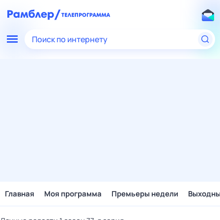
Поиск по интернету
Главная
Моя программа
Премьеры недели
Выходн