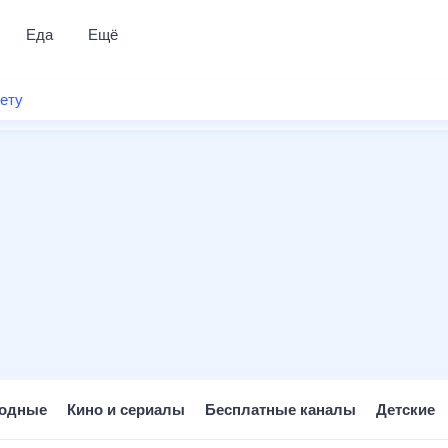
Еда
Ещё
Почта
нету
я и отдых
Поиск
Погода
ТВ-программа
 и тренды
 ситуации
вместе
Помощь
одные
Кино и сериалы
Бесплатные каналы
Детские