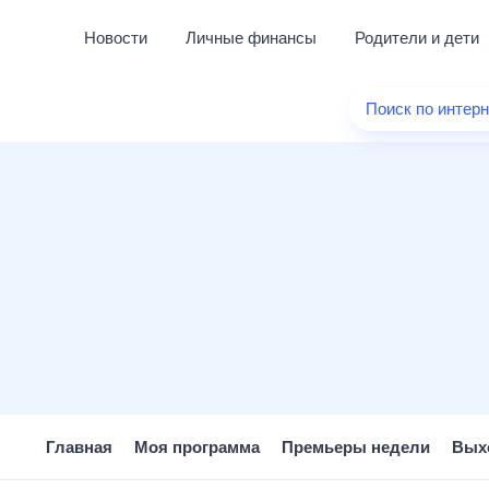
Новости
Личные финансы
Родители и дети
Здоровье
Поиск по интер
Развлечени
Дом и уют
Спорт
Карьера
Авто
Технологии
Жизненные
Сберегаем 
Гороскопы
Главная
Моя программа
Премьеры недели
Вых