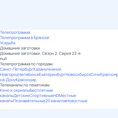
Телепрограмма
Телепрограмма в Брянске
Усадьба
Домашние заготовки
Домашние заготовки. Сезон 2. Серия 22-я
null
Телепрограмма по городам:
Санкт-Петербург
Казань
Нижний
Новгород
Челябинск
Екатеринбург
Новосибирск
Сочи
Красноя
на-Дону
Краснодар
Телеканалы по тематикам:
Кино и сериалы
Бесплатные
каналы
Детские
Спортивные
HD
Местные
каналы
Познавательные
20 каналов
Новостные