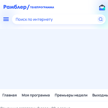
Поиск по интернету
Главная
Моя программа
Премьеры недели
Выходн