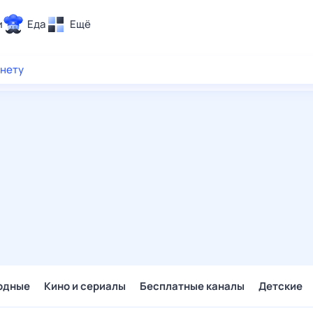
и
Еда
Ещё
Почта
рнету
ия и отдых
Поиск
Погода
ТВ-программа
и и тренды
 ситуации
 вместе
Помощь
одные
Кино и сериалы
Бесплатные каналы
Детские