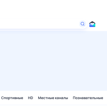
Спортивные
HD
Местные каналы
Познавательные