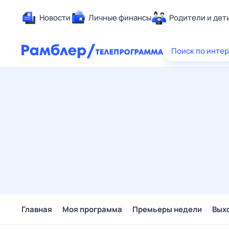
Новости
Личные финансы
Родители и дет
Здоровье
Поиск по инте
Развлечен
Дом и уют
Спорт
Карьера
Авто
Технологи
Жизненные
Сберегаем
Гороскопы
Главная
Моя программа
Премьеры недели
Вых