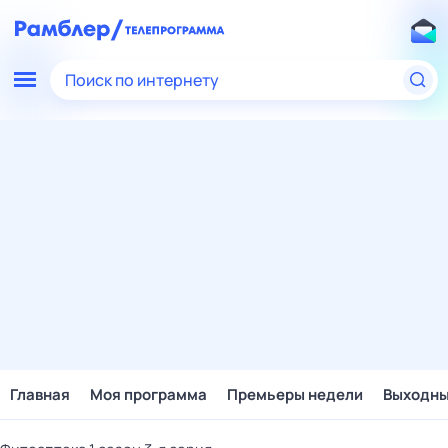
Поиск по интернету
Главная
Моя программа
Премьеры недели
Выходн