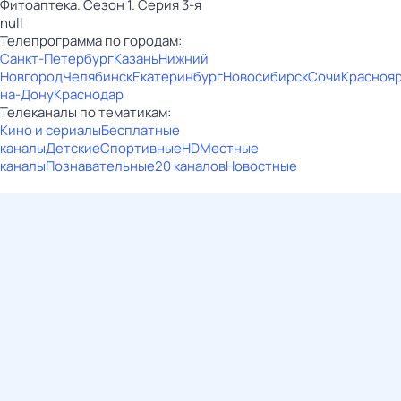
Фитоаптека. Сезон 1. Серия 3-я
null
Телепрограмма по городам:
Санкт-Петербург
Казань
Нижний
Новгород
Челябинск
Екатеринбург
Новосибирск
Сочи
Красноя
на-Дону
Краснодар
Телеканалы по тематикам:
Кино и сериалы
Бесплатные
каналы
Детские
Спортивные
HD
Местные
каналы
Познавательные
20 каналов
Новостные