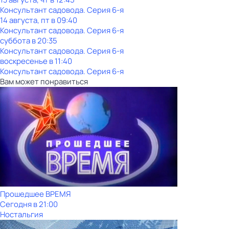
Консультант садовода
. Серия 6-я
14 августа, пт в 09:40
Консультант садовода
. Серия 6-я
суббота
в
20:35
Консультант садовода
. Серия 6-я
воскресенье
в
11:40
Консультант садовода
. Серия 6-я
Вам может понравиться
Прошедшее ВРЕМЯ
Сегодня в 21:00
Ностальгия