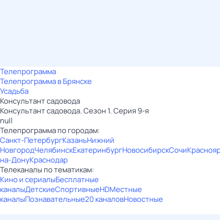
Телепрограмма
Телепрограмма в Брянске
Усадьба
Консультант садовода
Консультант садовода. Сезон 1. Серия 9-я
null
Телепрограмма по городам:
Санкт-Петербург
Казань
Нижний
Новгород
Челябинск
Екатеринбург
Новосибирск
Сочи
Красноя
на-Дону
Краснодар
Телеканалы по тематикам:
Кино и сериалы
Бесплатные
каналы
Детские
Спортивные
HD
Местные
каналы
Познавательные
20 каналов
Новостные