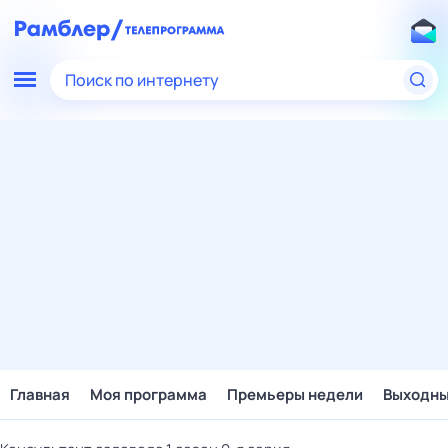
Поиск по интернету
Главная
Моя программа
Премьеры недели
Выходн