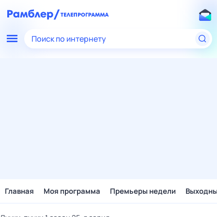
Поиск по интернету
Главная
Моя программа
Премьеры недели
Выходн