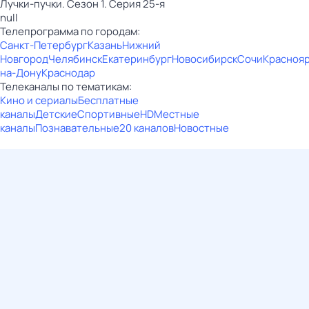
Лучки-пучки. Сезон 1. Серия 25-я
null
Телепрограмма по городам:
Санкт-Петербург
Казань
Нижний
Новгород
Челябинск
Екатеринбург
Новосибирск
Сочи
Красноя
на-Дону
Краснодар
Телеканалы по тематикам:
Кино и сериалы
Бесплатные
каналы
Детские
Спортивные
HD
Местные
каналы
Познавательные
20 каналов
Новостные