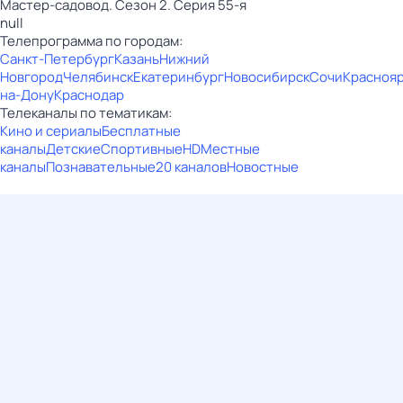
Мастер-садовод. Сезон 2. Серия 55-я
null
Телепрограмма по городам:
Санкт-Петербург
Казань
Нижний
Новгород
Челябинск
Екатеринбург
Новосибирск
Сочи
Красноя
на-Дону
Краснодар
Телеканалы по тематикам:
Кино и сериалы
Бесплатные
каналы
Детские
Спортивные
HD
Местные
каналы
Познавательные
20 каналов
Новостные