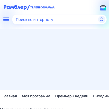
Поиск по интернету
Главная
Моя программа
Премьеры недели
Выходн