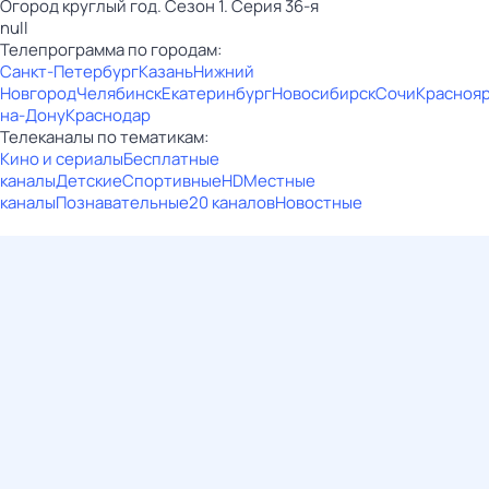
Огород круглый год. Сезон 1. Серия 36-я
null
Телепрограмма по городам:
Санкт-Петербург
Казань
Нижний
Новгород
Челябинск
Екатеринбург
Новосибирск
Сочи
Красноя
на-Дону
Краснодар
Телеканалы по тематикам:
Кино и сериалы
Бесплатные
каналы
Детские
Спортивные
HD
Местные
каналы
Познавательные
20 каналов
Новостные