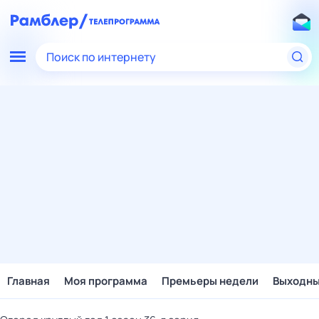
Поиск по интернету
Главная
Моя программа
Премьеры недели
Выходн