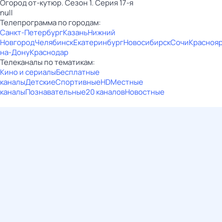
Огород от-кутюр. Сезон 1. Серия 17-я
null
Телепрограмма по городам:
Санкт-Петербург
Казань
Нижний
Новгород
Челябинск
Екатеринбург
Новосибирск
Сочи
Красноя
на-Дону
Краснодар
Телеканалы по тематикам:
Кино и сериалы
Бесплатные
каналы
Детские
Спортивные
HD
Местные
каналы
Познавательные
20 каналов
Новостные