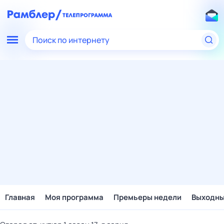
Поиск по интернету
Главная
Моя программа
Премьеры недели
Выходн