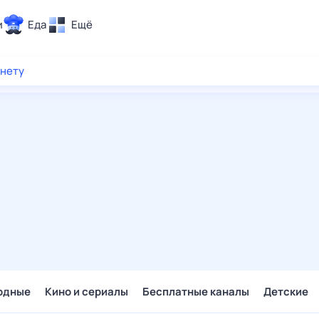
и
Еда
Ещё
Почта
рнету
ия и отдых
Поиск
Погода
ТВ-программа
и и тренды
 ситуации
 вместе
Помощь
одные
Кино и сериалы
Бесплатные каналы
Детские