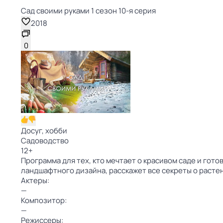
Сад своими руками 1 сезон 10-я серия
2018
0
Досуг, хобби
Садоводство
12
+
Программа для тех, кто мечтает о красивом саде и гот
ландшафтного дизайна, расскажет все секреты о раст
Актеры:
—
Композитор:
—
Режиссеры: