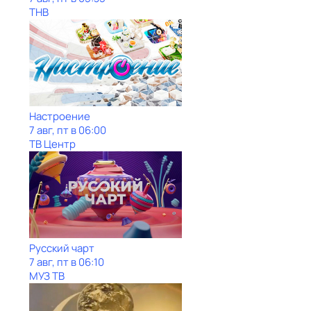
ТНВ
Настроение
7 авг, пт в 06:00
ТВ Центр
Рycский чарт
7 авг, пт в 06:10
МУЗ ТВ