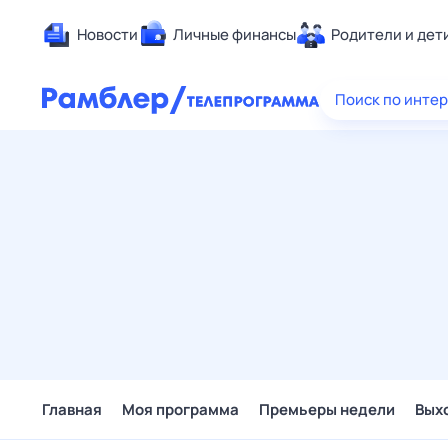
Новости
Личные финансы
Родители и дет
Здоровье
Поиск по инте
Развлечен
Дом и уют
Спорт
Карьера
Авто
Технологи
Жизненные
Сберегаем
Гороскопы
Главная
Моя программа
Премьеры недели
Вых