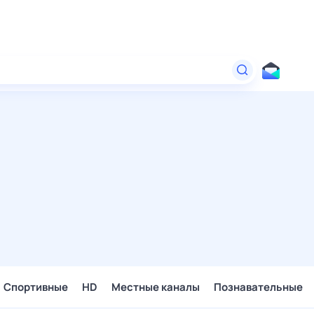
Спортивные
HD
Местные каналы
Познавательные