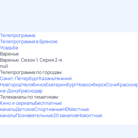
Телепрограмма
Телепрограмма в Брянске
Усадьба
Варенье
Варенье. Сезон 1. Серия 2-я
null
Телепрограмма по городам:
Санкт-Петербург
Казань
Нижний
Новгород
Челябинск
Екатеринбург
Новосибирск
Сочи
Красноя
на-Дону
Краснодар
Телеканалы по тематикам:
Кино и сериалы
Бесплатные
каналы
Детские
Спортивные
HD
Местные
каналы
Познавательные
20 каналов
Новостные