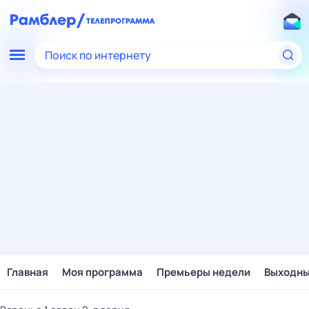
Поиск по интернету
Главная
Моя программа
Премьеры недели
Выходн