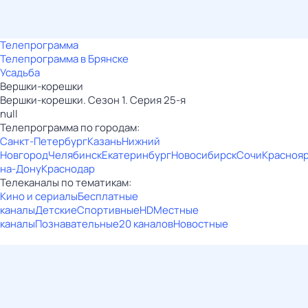
Телепрограмма
Телепрограмма в Брянске
Усадьба
Вершки-корешки
Вершки-корешки. Сезон 1. Серия 25-я
null
Телепрограмма по городам:
Санкт-Петербург
Казань
Нижний
Новгород
Челябинск
Екатеринбург
Новосибирск
Сочи
Красноя
на-Дону
Краснодар
Телеканалы по тематикам:
Кино и сериалы
Бесплатные
каналы
Детские
Спортивные
HD
Местные
каналы
Познавательные
20 каналов
Новостные