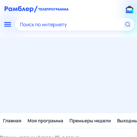
Поиск по интернету
Главная
Моя программа
Премьеры недели
Выходн