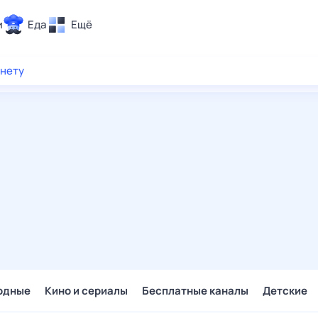
и
Еда
Ещё
Почта
рнету
ия и отдых
Поиск
Погода
ТВ-программа
и и тренды
 ситуации
 вместе
Помощь
одные
Кино и сериалы
Бесплатные каналы
Детские