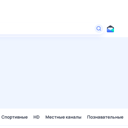
Спортивные
HD
Местные каналы
Познавательные