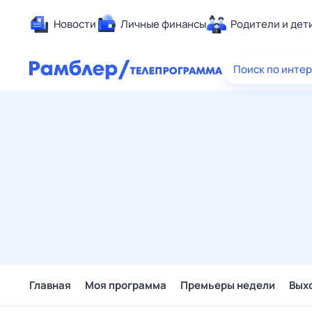
Новости
Личные финансы
Родители и дет
Здоровье
Поиск по инте
Развлечен
Дом и уют
Спорт
Карьера
Авто
Технологи
Жизненные
Сберегаем
Гороскопы
Главная
Моя программа
Премьеры недели
Вых