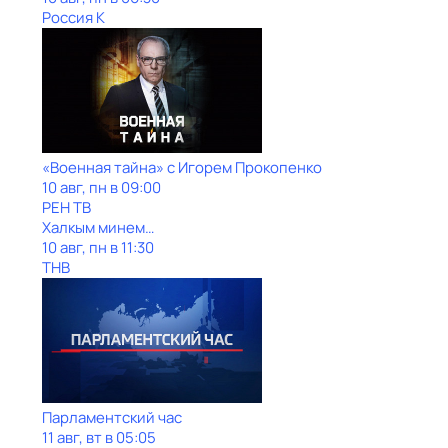
Россия К
«Военная тайна» с Игорем Прокопенко
10 авг, пн в 09:00
РЕН ТВ
Халкым минем…
10 авг, пн в 11:30
ТНВ
Парламентский час
11 авг, вт в 05:05