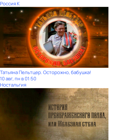
Россия К
Татьяна Пельтцер. Осторожно, бабушка!
10 авг, пн в 01:50
Ностальгия