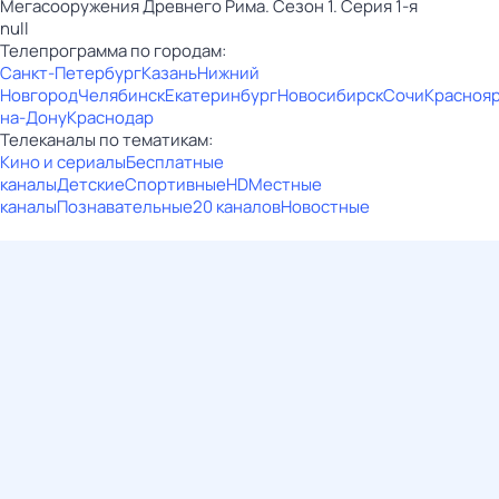
Мегасооружения Древнего Рима. Сезон 1. Серия 1-я
null
Телепрограмма по городам:
Санкт-Петербург
Казань
Нижний
Новгород
Челябинск
Екатеринбург
Новосибирск
Сочи
Красноя
на-Дону
Краснодар
Телеканалы по тематикам:
Кино и сериалы
Бесплатные
каналы
Детские
Спортивные
HD
Местные
каналы
Познавательные
20 каналов
Новостные