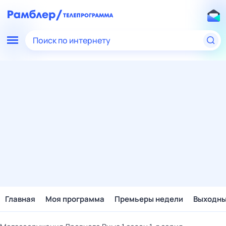
Поиск по интернету
Главная
Моя программа
Премьеры недели
Выходн