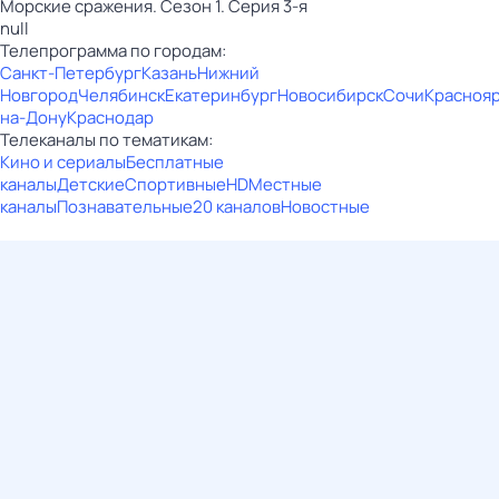
Морские сражения. Сезон 1. Серия 3-я
null
Телепрограмма по городам:
Санкт-Петербург
Казань
Нижний
Новгород
Челябинск
Екатеринбург
Новосибирск
Сочи
Красноя
на-Дону
Краснодар
Телеканалы по тематикам:
Кино и сериалы
Бесплатные
каналы
Детские
Спортивные
HD
Местные
каналы
Познавательные
20 каналов
Новостные