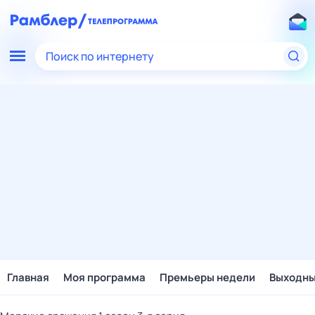
Поиск по интернету
Главная
Моя программа
Премьеры недели
Выходн