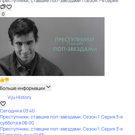
Преступники, ставшие поп-звездами 1 сезон 1-я серия
0
Больше информации
Viju History
Сегодня в 03:40
Преступники, ставшие поп-звездами
. Сезон 1
. Серия 3-я
суббота
в
06:00
Преступники, ставшие поп-звездами
. Сезон 1
. Серия 3-я
17 августа, пн в 01:55