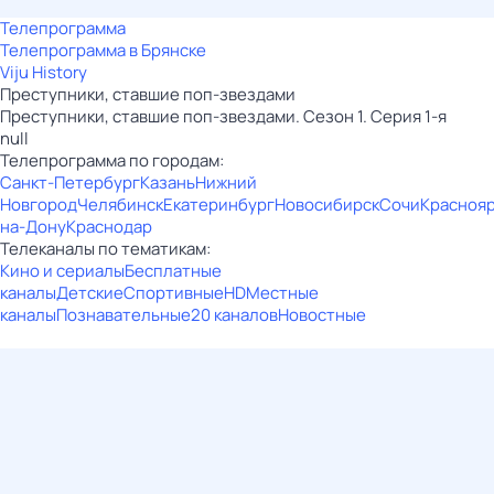
Телепрограмма
Телепрограмма в Брянске
Viju History
Преступники, ставшие поп-звездами
Преступники, ставшие поп-звездами. Сезон 1. Серия 1-я
null
Телепрограмма по городам:
Санкт-Петербург
Казань
Нижний
Новгород
Челябинск
Екатеринбург
Новосибирск
Сочи
Красноя
на-Дону
Краснодар
Телеканалы по тематикам:
Кино и сериалы
Бесплатные
каналы
Детские
Спортивные
HD
Местные
каналы
Познавательные
20 каналов
Новостные