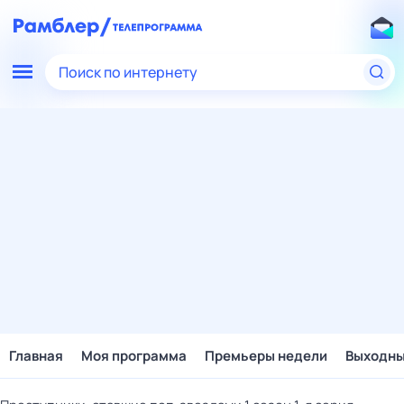
Поиск по интернету
Главная
Моя программа
Премьеры недели
Выходн