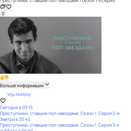
Преступники, ставшие поп-звездами 1 сезон 1-я серия
0
Больше информации
Viju History
Сегодня в 03:15
Преступники, ставшие поп-звездами
. Сезон 1
. Серия 2-я
Завтра в 20:45
Преступники, ставшие поп-звездами
. Сезон 1
. Серия 3-я
суббота
в
06:00