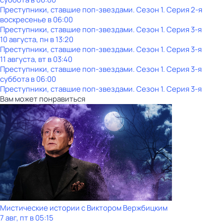
Преступники, ставшие поп-звездами
. Сезон 1
. Серия 2-я
воскресенье
в
06:00
Преступники, ставшие поп-звездами
. Сезон 1
. Серия 3-я
10 августа, пн в 13:20
Преступники, ставшие поп-звездами
. Сезон 1
. Серия 3-я
11 августа, вт в 03:40
Преступники, ставшие поп-звездами
. Сезон 1
. Серия 3-я
суббота
в
06:00
Преступники, ставшие поп-звездами
. Сезон 1
. Серия 3-я
Вам может понравиться
Мистические истории с Виктoром Bержбицким
7 авг, пт в 05:15