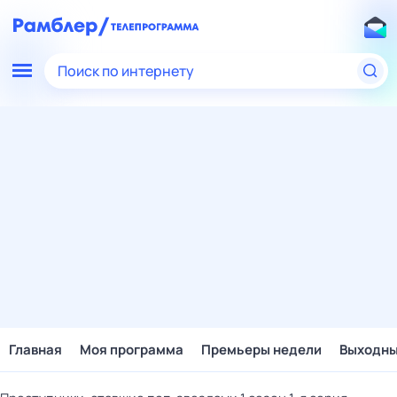
Поиск по интернету
Главная
Моя программа
Премьеры недели
Выходн