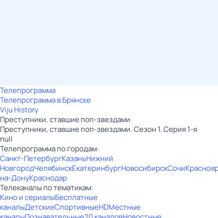
Телепрограмма
Телепрограмма в Брянске
Viju History
Преступники, ставшие поп-звездами
Преступники, ставшие поп-звездами. Сезон 1. Серия 1-я
null
Телепрограмма по городам:
Санкт-Петербург
Казань
Нижний
Новгород
Челябинск
Екатеринбург
Новосибирск
Сочи
Красноя
на-Дону
Краснодар
Телеканалы по тематикам:
Кино и сериалы
Бесплатные
каналы
Детские
Спортивные
HD
Местные
каналы
Познавательные
20 каналов
Новостные