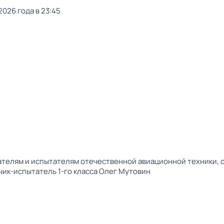
026 года в 23:45
телям и испытателям отечественной авиационной техники, о 
чик-испытатель 1-го класса Олег Мутовин