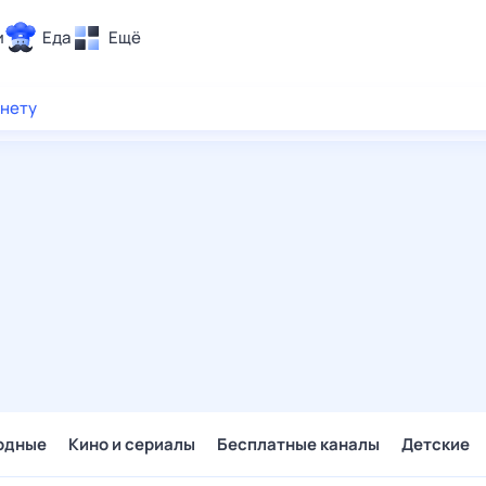
и
Еда
Ещё
Почта
рнету
ия и отдых
Поиск
Погода
ТВ-программа
и и тренды
 ситуации
 вместе
Помощь
одные
Кино и сериалы
Бесплатные каналы
Детские