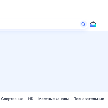
Спортивные
HD
Местные каналы
Познавательные