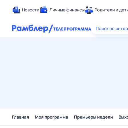
Новости
Личные финансы
Родители и дет
Здоровье
Поиск по инте
Развлечен
Дом и уют
Спорт
Карьера
Авто
Технологи
Жизненные
Сберегаем
Гороскопы
Главная
Моя программа
Премьеры недели
Вых