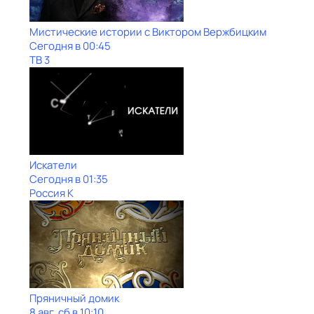
Мистические истории с Виктoром Bержбицким
Сегодня в 00:45
ТВ 3
Искатели
Сегодня в 01:35
Россия К
Пряничный домик
8 авг, сб в 10:10