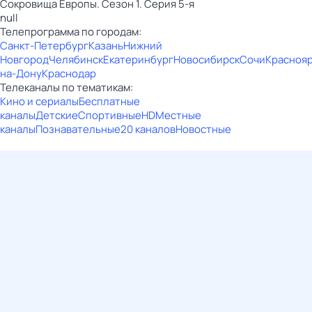
Сокровища Европы. Сезон 1. Серия 5-я
null
Телепрограмма по городам:
Санкт-Петербург
Казань
Нижний
Новгород
Челябинск
Екатеринбург
Новосибирск
Сочи
Красноя
на-Дону
Краснодар
Телеканалы по тематикам:
Кино и сериалы
Бесплатные
каналы
Детские
Спортивные
HD
Местные
каналы
Познавательные
20 каналов
Новостные