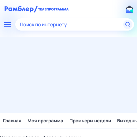
Поиск по интернету
Главная
Моя программа
Премьеры недели
Выходн