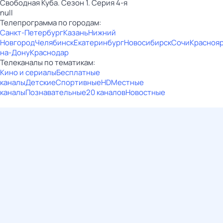
Свободная Куба. Сезон 1. Серия 4-я
null
Телепрограмма по городам:
Санкт-Петербург
Казань
Нижний
Новгород
Челябинск
Екатеринбург
Новосибирск
Сочи
Красноя
на-Дону
Краснодар
Телеканалы по тематикам:
Кино и сериалы
Бесплатные
каналы
Детские
Спортивные
HD
Местные
каналы
Познавательные
20 каналов
Новостные