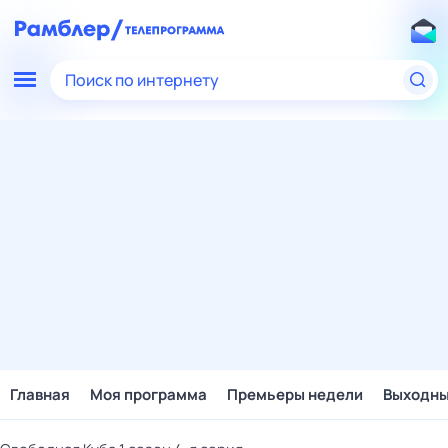
Поиск по интернету
Главная
Моя программа
Премьеры недели
Выходн