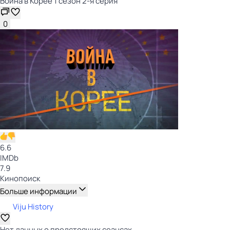
Война в Корее 1 сезон 2-я серия
0
6.6
IMDb
7.9
Кинопоиск
Больше информации
Viju History
Нет данных о предстоящих сеансах