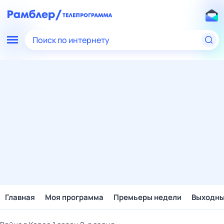
Поиск по интернету
Главная
Моя программа
Премьеры недели
Выходн