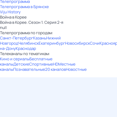
Телепрограмма
Телепрограмма в Брянске
Viju History
Война в Корее
Война в Корее. Сезон 1. Серия 2-я
null
Телепрограмма по городам:
Санкт-Петербург
Казань
Нижний
Новгород
Челябинск
Екатеринбург
Новосибирск
Сочи
Красноя
на-Дону
Краснодар
Телеканалы по тематикам:
Кино и сериалы
Бесплатные
каналы
Детские
Спортивные
HD
Местные
каналы
Познавательные
20 каналов
Новостные