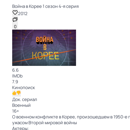
Война в Корее 1 сезон 4-я серия
2012
0
6.6
IMDb
7.9
Кинопоиск
Док. сериал
Военный
16
+
О военном конфликте в Корее, произошедшем в 1950-е г
ужасом Второй мировой войны
Актеры: