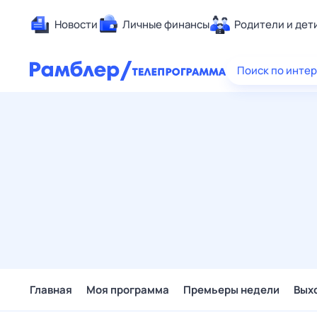
Новости
Личные финансы
Родители и дет
Здоровье
Поиск по инте
Развлечен
Дом и уют
Спорт
Карьера
Авто
Технологи
Жизненные
Сберегаем
Гороскопы
Главная
Моя программа
Премьеры недели
Вых