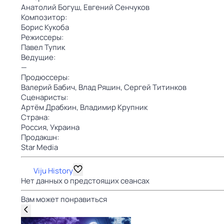
Анатолий Богуш,
Евгений Сенчуков
Композитор:
Борис Кукоба
Режиссеры:
Павел Тупик
Ведущие:
—
Продюссеры:
Валерий Бабич,
Влад Ряшин,
Сергей Титинков
Сценаристы:
Артём Драбкин,
Владимир Крупник
Страна:
Россия,
Украина
Продакшн:
Star Media
Viju History
Нет данных о предстоящих сеансах
Вам может понравиться