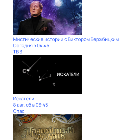
Мистические истории с Виктoром Bержбицким
Сегодня в 04:45
ТВ 3
Искатели
8 авг, сб в 06:45
Спас