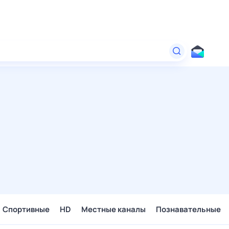
Спортивные
HD
Местные каналы
Познавательные