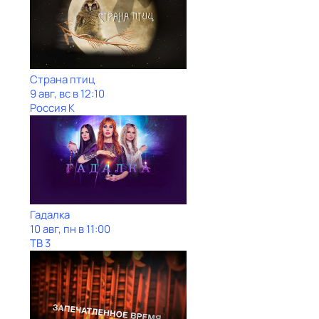
Страна птиц
9 авг, вс в 12:10
Россия К
Гадaлкa
10 авг, пн в 11:00
ТВ 3