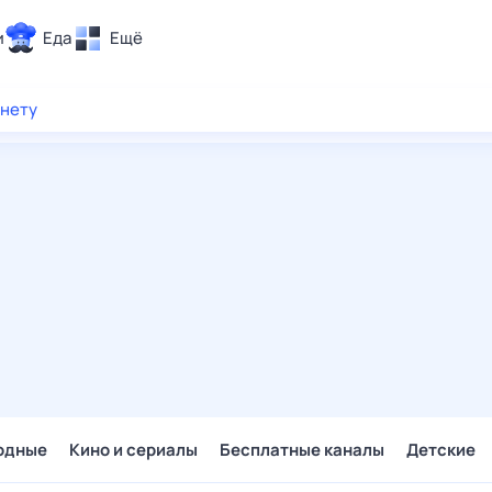
и
Еда
Ещё
Почта
рнету
ия и отдых
Поиск
Погода
ТВ-программа
и и тренды
 ситуации
 вместе
Помощь
одные
Кино и сериалы
Бесплатные каналы
Детские