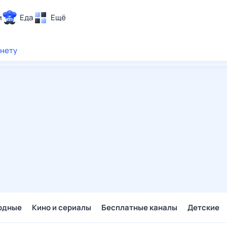
и
Еда
Ещё
Почта
рнету
ия и отдых
Поиск
Погода
ТВ-программа
и и тренды
 ситуации
 вместе
Помощь
одные
Кино и сериалы
Бесплатные каналы
Детские