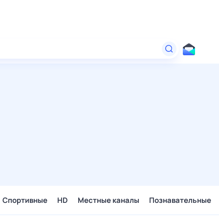
Спортивные
HD
Местные каналы
Познавательные