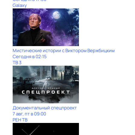
Galaxy
Мистические истории с Виктором Вержбицким
Сегодня в 02:15
ТВ 3
Документальный спецпроект
7 авг, пт в 09:00
РЕН ТВ