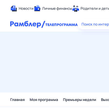
Новости
Личные финансы
Родители и дет
Здоровье
Поиск по инте
Развлечен
Дом и уют
Спорт
Карьера
Авто
Технологи
Жизненные
Сберегаем
Гороскопы
Главная
Моя программа
Премьеры недели
Вых