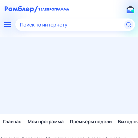
Поиск по интернету
Главная
Моя программа
Премьеры недели
Выходн