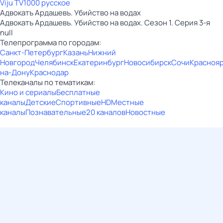
Viju TV1000 русское
Адвокатъ Ардашевъ. Убийство на водах
Адвокатъ Ардашевъ. Убийство на водах. Сезон 1. Серия 3-я
null
Телепрограмма по городам:
Санкт-Петербург
Казань
Нижний
Новгород
Челябинск
Екатеринбург
Новосибирск
Сочи
Красноя
на-Дону
Краснодар
Телеканалы по тематикам:
Кино и сериалы
Бесплатные
каналы
Детские
Спортивные
HD
Местные
каналы
Познавательные
20 каналов
Новостные