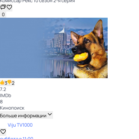
Комиссар Рекс 10 сезон 2-я серия
0
3
2
7.2
IMDb
8
Кинопоиск
Больше информации
Viju TV1000
суббота
в
11:00