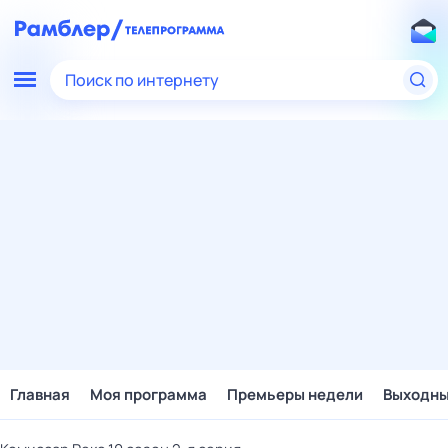
Поиск по интернету
Главная
Моя программа
Премьеры недели
Выходн