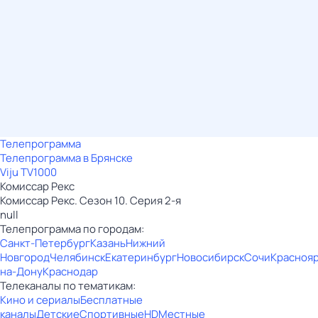
Телепрограмма
Телепрограмма в Брянске
Viju TV1000
Комиссар Рекс
Комиссар Рекс. Сезон 10. Серия 2-я
null
Телепрограмма по городам:
Санкт-Петербург
Казань
Нижний
Новгород
Челябинск
Екатеринбург
Новосибирск
Сочи
Красноя
на-Дону
Краснодар
Телеканалы по тематикам:
Кино и сериалы
Бесплатные
каналы
Детские
Спортивные
HD
Местные