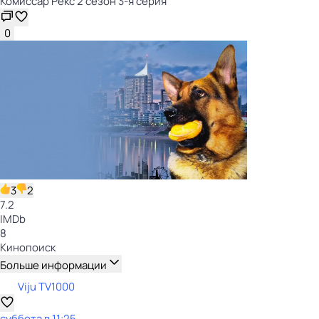
Комиссар Рекс 2 сезон 3-я серия
0
3
2
7.2
IMDb
8
Кинопоиск
Больше информации
Viju TV1000
суббота
в
11:25