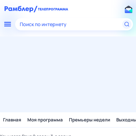
Поиск по интернету
Главная
Моя программа
Премьеры недели
Выходн