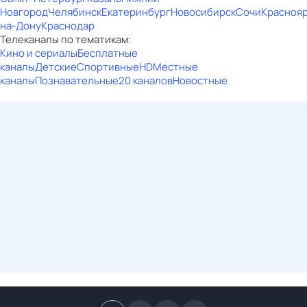
Новгород
Челябинск
Екатеринбург
Новосибирск
Сочи
Красноя
на-Дону
Краснодар
Телеканалы по тематикам:
Кино и сериалы
Бесплатные
каналы
Детские
Спортивные
HD
Местные
каналы
Познавательные
20 каналов
Новостные