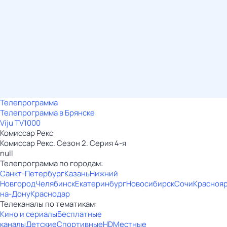
Телепрограмма
Телепрограмма в Брянске
Viju TV1000
Комиссар Рекс
Комиссар Рекс. Сезон 2. Серия 4-я
null
Телепрограмма по городам:
Санкт-Петербург
Казань
Нижний
Новгород
Челябинск
Екатеринбург
Новосибирск
Сочи
Красноя
на-Дону
Краснодар
Телеканалы по тематикам:
Кино и сериалы
Бесплатные
каналы
Детские
Спортивные
HD
Местные