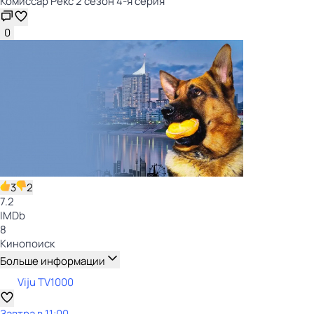
Комиссар Рекс 2 сезон 4-я серия
0
3
2
7.2
IMDb
8
Кинопоиск
Больше информации
Viju TV1000
Завтра в 11:00