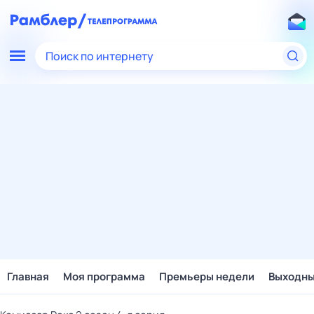
Поиск по интернету
Главная
Моя программа
Премьеры недели
Выходн