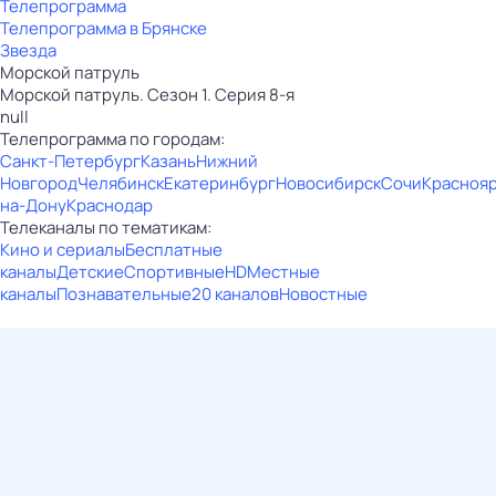
Телепрограмма
Телепрограмма в Брянске
Звезда
Морской патруль
Морской патруль. Сезон 1. Серия 8-я
null
Телепрограмма по городам:
Санкт-Петербург
Казань
Нижний
Новгород
Челябинск
Екатеринбург
Новосибирск
Сочи
Красноя
на-Дону
Краснодар
Телеканалы по тематикам:
Кино и сериалы
Бесплатные
каналы
Детские
Спортивные
HD
Местные
каналы
Познавательные
20 каналов
Новостные