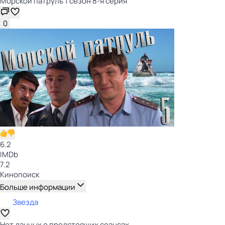
Морской патруль 1 сезон 8-я серия
0
6.2
IMDb
7.2
Кинопоиск
Больше информации
Звезда
Нет данных о предстоящих сеансах