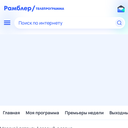
Поиск по интернету
Главная
Моя программа
Премьеры недели
Выходн