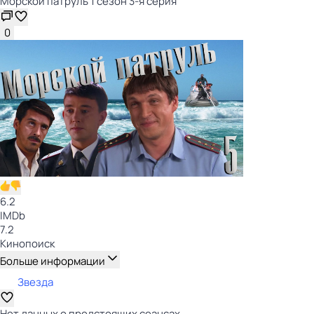
Морской патруль 1 сезон 3-я серия
0
6.2
IMDb
7.2
Кинопоиск
Больше информации
Звезда
Нет данных о предстоящих сеансах