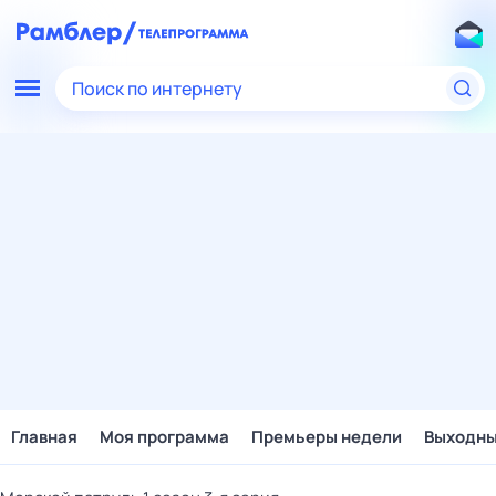
Поиск по интернету
Главная
Моя программа
Премьеры недели
Выходн