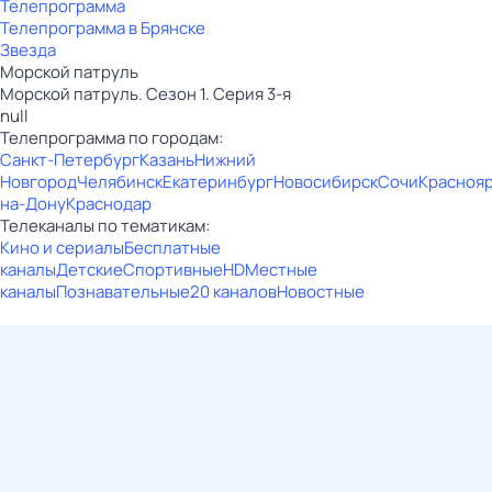
Телепрограмма
Телепрограмма в Брянске
Звезда
Морской патруль
Морской патруль. Сезон 1. Серия 3-я
null
Телепрограмма по городам:
Санкт-Петербург
Казань
Нижний
Новгород
Челябинск
Екатеринбург
Новосибирск
Сочи
Красноя
на-Дону
Краснодар
Телеканалы по тематикам:
Кино и сериалы
Бесплатные
каналы
Детские
Спортивные
HD
Местные
каналы
Познавательные
20 каналов
Новостные