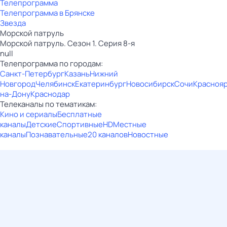
Телепрограмма
Телепрограмма в Брянске
Звезда
Морской патруль
Морской патруль. Сезон 1. Серия 8-я
null
Телепрограмма по городам:
Санкт-Петербург
Казань
Нижний
Новгород
Челябинск
Екатеринбург
Новосибирск
Сочи
Красноя
на-Дону
Краснодар
Телеканалы по тематикам:
Кино и сериалы
Бесплатные
каналы
Детские
Спортивные
HD
Местные
каналы
Познавательные
20 каналов
Новостные