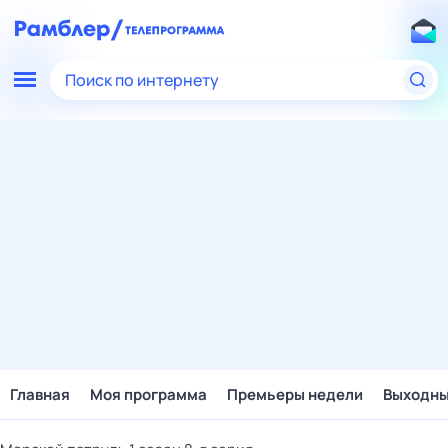
Поиск по интернету
Главная
Моя программа
Премьеры недели
Выходн