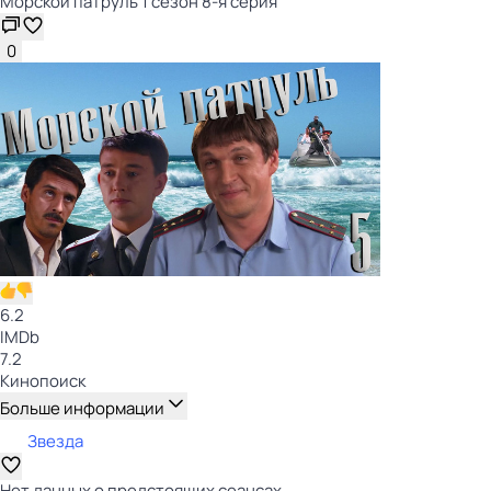
Морской патруль 1 сезон 8-я серия
0
6.2
IMDb
7.2
Кинопоиск
Больше информации
Звезда
Нет данных о предстоящих сеансах