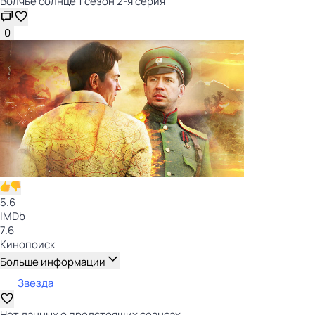
Волчье солнце 1 сезон 2-я серия
0
5.6
IMDb
7.6
Кинопоиск
Больше информации
Звезда
Нет данных о предстоящих сеансах