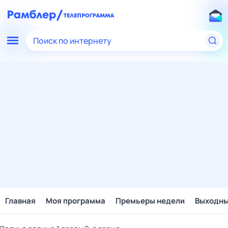
Поиск по интернету
Главная
Моя программа
Премьеры недели
Выходн