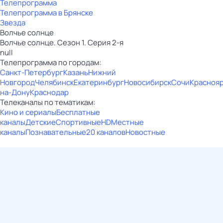
Телепрограмма
Телепрограмма в Брянске
Звезда
Волчье солнце
Волчье солнце. Сезон 1. Серия 2-я
null
Телепрограмма по городам:
Санкт-Петербург
Казань
Нижний
Новгород
Челябинск
Екатеринбург
Новосибирск
Сочи
Красноя
на-Дону
Краснодар
Телеканалы по тематикам:
Кино и сериалы
Бесплатные
каналы
Детские
Спортивные
HD
Местные
каналы
Познавательные
20 каналов
Новостные