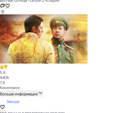
Волчье солнце 1 сезон 2-я серия
0
5.6
IMDb
7.6
Кинопоиск
Больше информации
Звезда
Нет данных о предстоящих сеансах