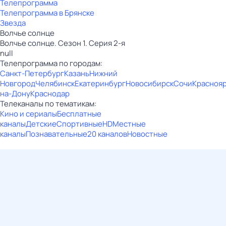
Телепрограмма
Телепрограмма в Брянске
Звезда
Волчье солнце
Волчье солнце. Сезон 1. Серия 2-я
null
Телепрограмма по городам:
Санкт-Петербург
Казань
Нижний
Новгород
Челябинск
Екатеринбург
Новосибирск
Сочи
Красноя
на-Дону
Краснодар
Телеканалы по тематикам:
Кино и сериалы
Бесплатные
каналы
Детские
Спортивные
HD
Местные
каналы
Познавательные
20 каналов
Новостные