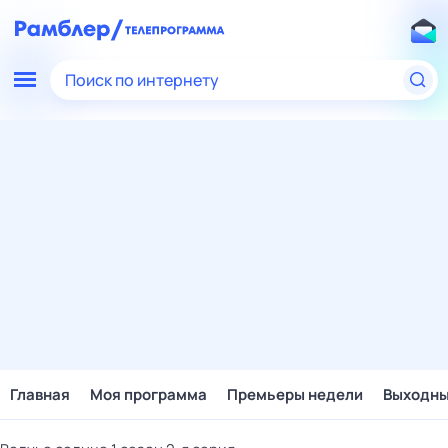
Поиск по интернету
Главная
Моя программа
Премьеры недели
Выходн