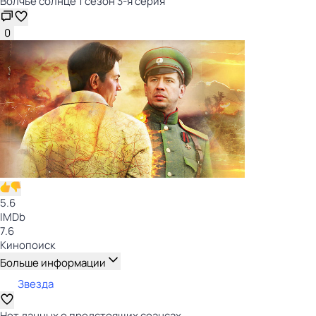
Волчье солнце 1 сезон 3-я серия
0
5.6
IMDb
7.6
Кинопоиск
Больше информации
Звезда
Нет данных о предстоящих сеансах