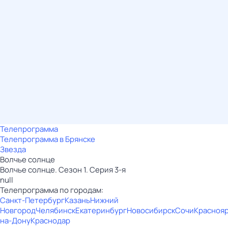
Телепрограмма
Телепрограмма в Брянске
Звезда
Волчье солнце
Волчье солнце. Сезон 1. Серия 3-я
null
Телепрограмма по городам:
Санкт-Петербург
Казань
Нижний
Новгород
Челябинск
Екатеринбург
Новосибирск
Сочи
Красноя
на-Дону
Краснодар