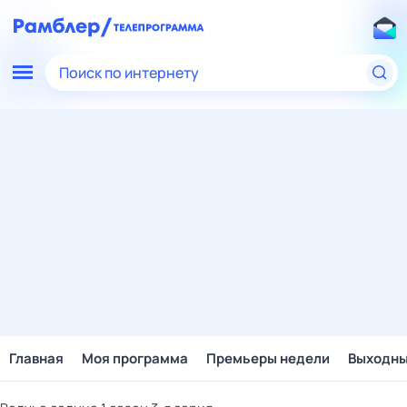
Поиск по интернету
Главная
Моя программа
Премьеры недели
Выходн