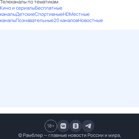
Телеканалы по тематикам:
Кино и сериалы
Бесплатные
каналы
Детские
Спортивные
HD
Местные
каналы
Познавательные
20 каналов
Новостные
18
+
© Рамблер — главные новости России и мира,