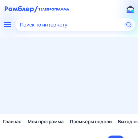
Поиск по интернету
Главная
Моя программа
Премьеры недели
Выходн