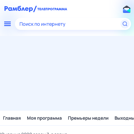
Поиск по интернету
Главная
Моя программа
Премьеры недели
Выходн