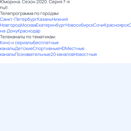
Юморина. Сезон 2020. Серия 7-я
null
Телепрограмма по городам:
Санкт-Петербург
Казань
Нижний
Новгород
Москва
Екатеринбург
Новосибирск
Сочи
Красноярск
на-Дону
Краснодар
Телеканалы по тематикам:
Кино и сериалы
Бесплатные
каналы
Детские
Спортивные
HD
Местные
каналы
Познавательные
20 каналов
Новостные