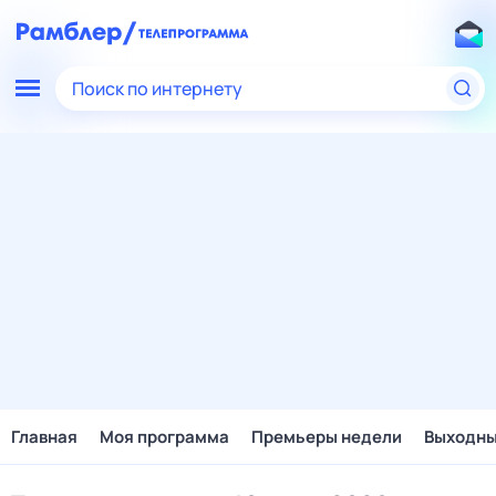
Поиск по интернету
Главная
Моя программа
Премьеры недели
Выходн