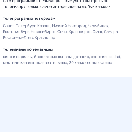
С ТВ программой от Рамблера — вы будете смотреть по
телевизору только самое интересное на любых каналах.
Телепрограмма по городам:
Санкт-Петербург
Казань
Нижний Новгород
Челябинск
Екатеринбург
Новосибирск
Сочи
Красноярск
Омск
Самара
Ростов-на-Дону
Краснодар
Телеканалы по тематикам:
кино и сериалы
бесплатные каналы
детские
спортивные
hd
местные каналы
познавательные
20 каналов
новостные