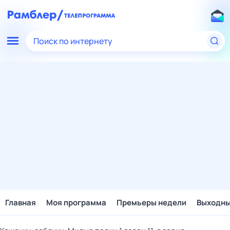
Поиск по интернету
Главная
Моя программа
Премьеры недели
Выходн