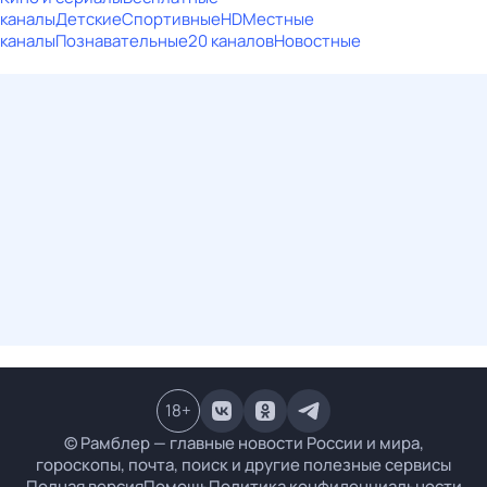
каналы
Детские
Спортивные
HD
Местные
каналы
Познавательные
20 каналов
Новостные
18
+
© Рамблер — главные новости России и мира,
гороскопы, почта, поиск и другие полезные сервисы
Полная версия
Помощь
Политика конфиденциальности