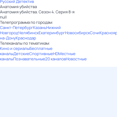
Русский Детектив
Анатомия убийства
Анатомия убийства. Сезон 4. Серия 8-я
null
Телепрограмма по городам:
Санкт-Петербург
Казань
Нижний
Новгород
Челябинск
Екатеринбург
Новосибирск
Сочи
Красноя
на-Дону
Краснодар
Телеканалы по тематикам:
Кино и сериалы
Бесплатные
каналы
Детские
Спортивные
HD
Местные
каналы
Познавательные
20 каналов
Новостные