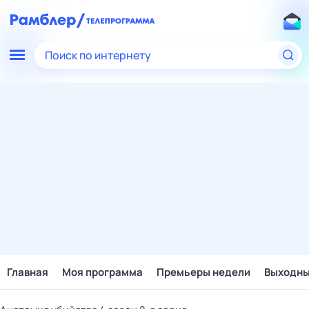
Поиск по интернету
Главная
Моя программа
Премьеры недели
Выходн