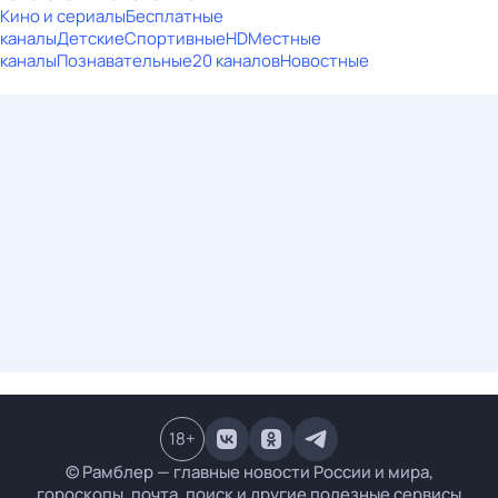
Кино и сериалы
Бесплатные
каналы
Детские
Спортивные
HD
Местные
каналы
Познавательные
20 каналов
Новостные
18
+
© Рамблер — главные новости России и мира,
гороскопы, почта, поиск и другие полезные сервисы