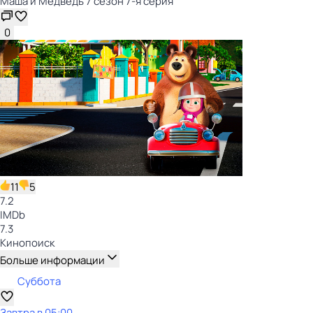
Маша и Медведь 7 сезон 7-я серия
0
11
5
7.2
IMDb
7.3
Кинопоиск
Больше информации
Суббота
Завтра в 05:00