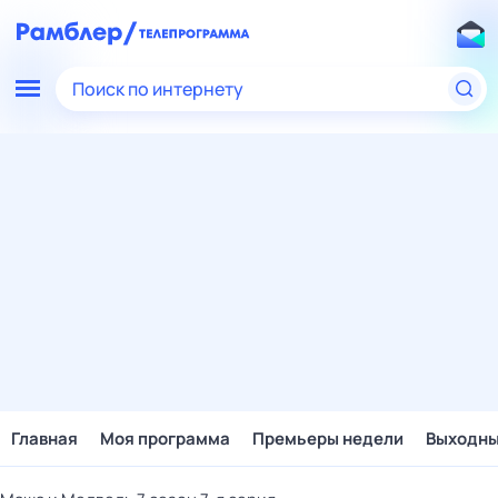
Поиск по интернету
Главная
Моя программа
Премьеры недели
Выходн