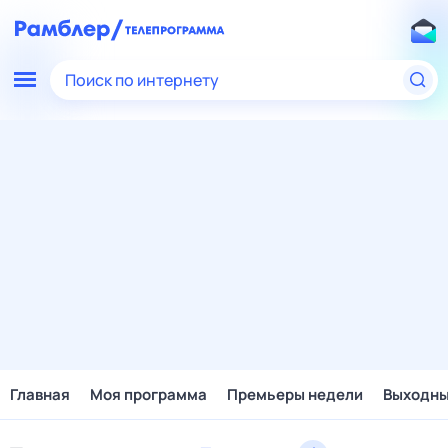
Поиск по интернету
Главная
Моя программа
Премьеры недели
Выходн