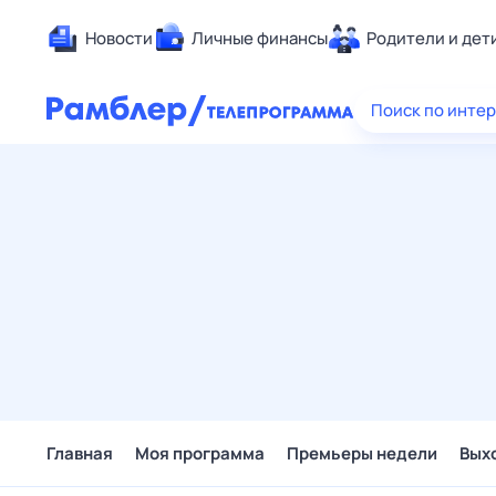
Новости
Личные финансы
Родители и дет
Здоровье
Поиск по инте
Развлечен
Дом и уют
Спорт
Карьера
Авто
Технологи
Жизненные
Сберегаем
Гороскопы
Главная
Моя программа
Премьеры недели
Вых