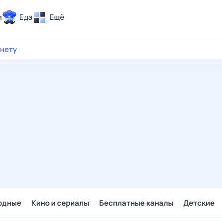
и
Еда
Ещё
Почта
рнету
ия и отдых
Поиск
Погода
ТВ-программа
и и тренды
 ситуации
 вместе
Помощь
одные
Кино и сериалы
Бесплатные каналы
Детские