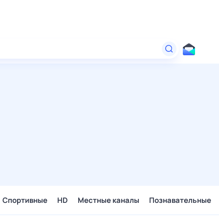
Спортивные
HD
Местные каналы
Познавательные