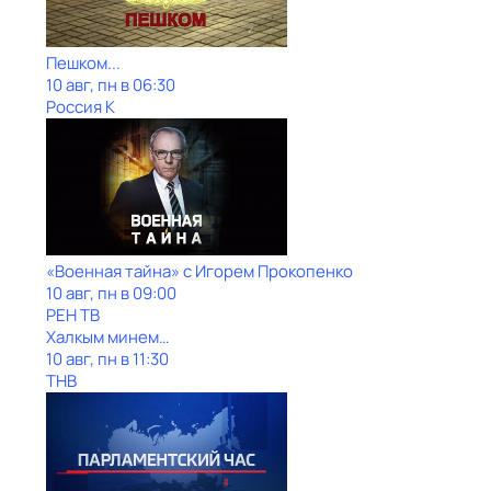
Пешком...
10 авг, пн в 06:30
Россия К
«Военная тайна» с Игорем Прокопенко
10 авг, пн в 09:00
РЕН ТВ
Халкым минем…
10 авг, пн в 11:30
ТНВ