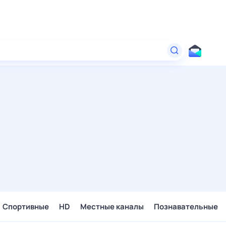
Спортивные
HD
Местные каналы
Познавательные