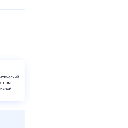
итический
етным
тивной