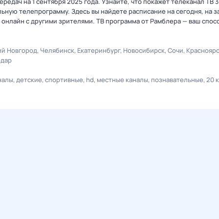
едач на 1 сентября 2025 года. Узнайте, что покажет телеканал ТВ 3
ную телепрограмму. Здесь вы найдете расписание на сегодня, на за
онлайн с другими зрителями. ТВ программа от Рамблера — ваш спос
й Новгород
Челябинск
Екатеринбург
Новосибирск
Сочи
Краснояр
одар
налы
детские
спортивные
hd
местные каналы
познавательные
20 