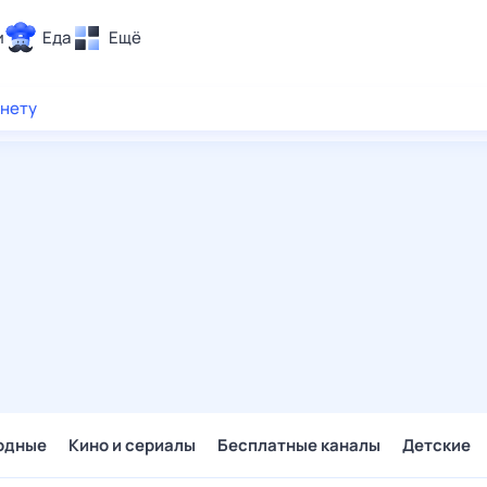
и
Еда
Ещё
Почта
рнету
ия и отдых
Поиск
Погода
ТВ-программа
и и тренды
 ситуации
 вместе
Помощь
одные
Кино и сериалы
Бесплатные каналы
Детские