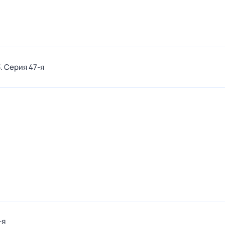
3
. Серия 47-я
-я