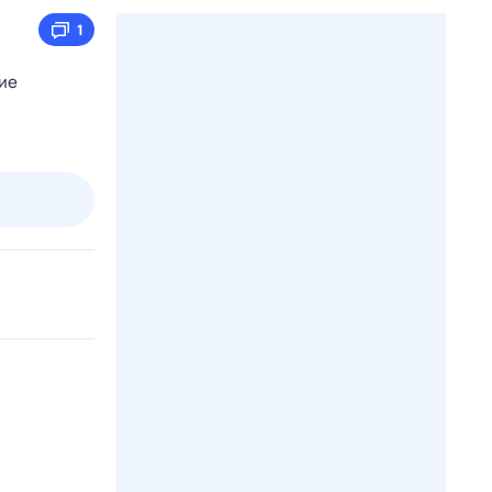
1
ие
пт
1 авг,
сб
2 авг,
вс
3 авг,
пн
4 авг,
вт
Вчера
Сегод