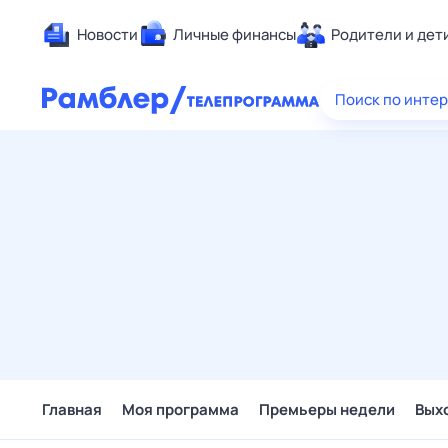
Новости
Личные финансы
Родители и дет
Здоровье
Поиск по инте
Развлечен
Дом и уют
Спорт
Карьера
Авто
Технологи
Жизненные
Сберегаем
Гороскопы
Главная
Моя программа
Премьеры недели
Вых