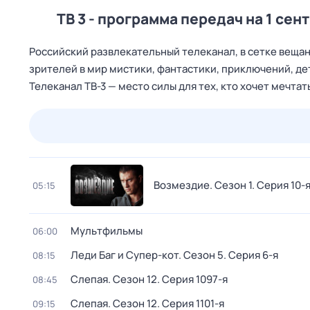
ТВ 3 - программа передач на 1 сен
Российский развлекательный телеканал, в сетке вещ
зрителей в мир мистики, фантастики, приключений, д
Телеканал ТВ-3 — место силы для тех, кто хочет мечтат
23 июл,
чт
24 июл,
пт
25 июл,
сб
26 июл,
вс
Возмездие
. Сезон 1
. Серия 10-
05:15
Мультфильмы
06:00
Леди Баг и Супер-кот
. Сезон 5
. Серия 6-я
08:15
Слепая
. Сезон 12
. Серия 1097-я
08:45
Слепая
. Сезон 12
. Серия 1101-я
09:15