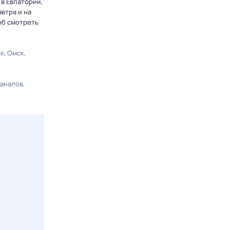
 в Евпатории,
втра и на
об смотреть
ск
Омск
каналов