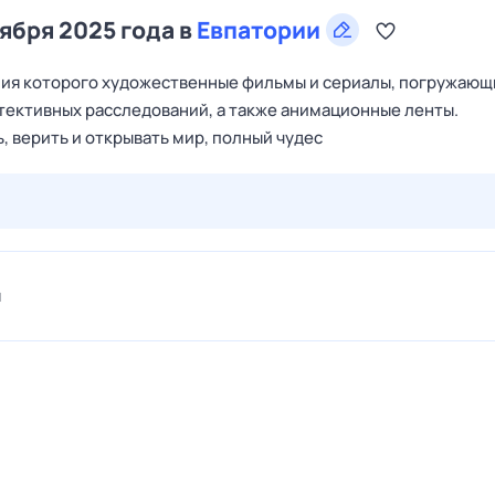
тября 2025 года в
Евпатории
ания которого художественные фильмы и сериалы, погружающ
етективных расследований, а также анимационные ленты.
ь, верить и открывать мир, полный чудес
27 июл,
пн
28 июл,
вт
29 июл,
ср
30 июл,
чт
31 июл,
я