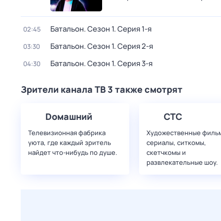
Батальон
. Сезон 1
. Серия 1-я
02:45
Батальон
. Сезон 1
. Серия 2-я
03:30
Батальон
. Сезон 1
. Серия 3-я
04:30
Зрители канала ТВ 3 также смотрят
Dомашний
СТС
Телевизионная фабрика
Художественные филь
уюта, где каждый зритель
сериалы, ситкомы,
найдет что‑нибудь по душе.
скетчкомы и
развлекательные шоу.