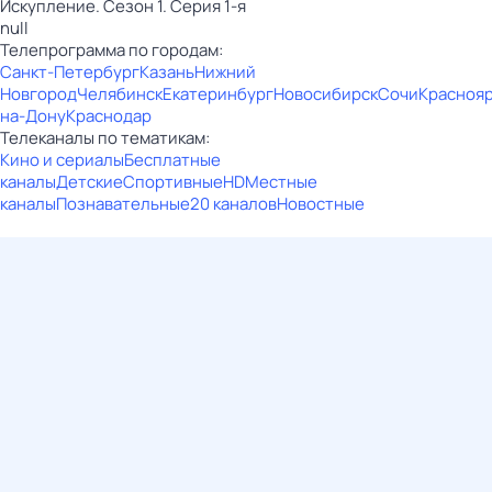
Искупление. Сезон 1. Серия 1-я
null
Телепрограмма по городам:
Санкт-Петербург
Казань
Нижний
Новгород
Челябинск
Екатеринбург
Новосибирск
Сочи
Красноя
на-Дону
Краснодар
Телеканалы по тематикам:
Кино и сериалы
Бесплатные
каналы
Детские
Спортивные
HD
Местные
каналы
Познавательные
20 каналов
Новостные