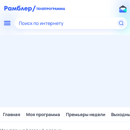
Поиск по интернету
Главная
Моя программа
Премьеры недели
Выходн