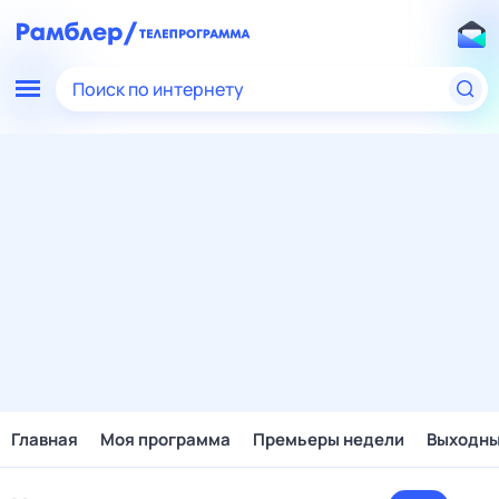
Поиск по интернету
Главная
Моя программа
Премьеры недели
Выходн